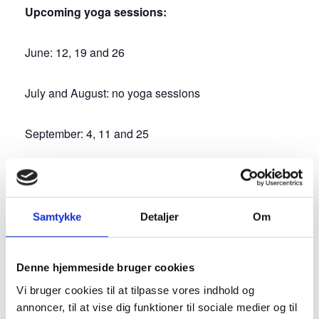
Upcoming yoga sessions:
June: 12, 19 and 26
July and August: no yoga sessions
September: 4, 11 and 25
October: 2, 9, 23 and 30
November: 6, 13, 20 and 27
Samtykke
Detaljer
Om
December: 4, 11 and 18
Denne hjemmeside bruger cookies
Vi bruger cookies til at tilpasse vores indhold og
annoncer, til at vise dig funktioner til sociale medier og til