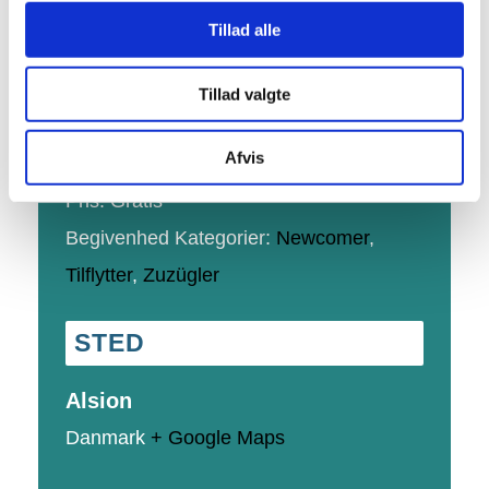
Dato:
4. september
Tillad alle
Tidspunkt:
17:00 - 18:30
Tillad valgte
Serie:
Afvis
yoga
Pris:
Gratis
Begivenhed Kategorier:
Newcomer
,
Tilflytter
,
Zuzügler
STED
Alsion
Danmark
+ Google Maps