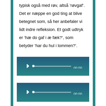
typisk også med røv, altså ’røvgaf’.
Det er næppe en god ting at blive
betegnet som, så her anbefaler vi
lidt indre refleksion. Et godt udtryk
er ‘hæ do gaf i æ fæk?’, som
betyder ‘har du hul i lommen?’.
Lydafspiller
00:00
Lydafspiller
00:00