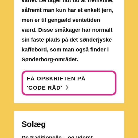
vaffel. De tager lidt tid at fremstille,
såfremt man kun har et enkelt jern,
men er til gengæld ventetiden
værd. Disse småkager har normalt
sin faste plads på det sønderjyske
kaffebord, som man også finder i
Sønderborg-området.
FÅ OPSKRIFTEN PÅ
'GODE RÅD'
Solæg
De traditionelle – og yderst