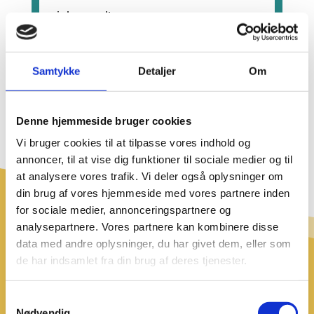
julemand’.
Samtykke
Detaljer
Om
Lydafspiller
00:00
Denne hjemmeside bruger cookies
Vi bruger cookies til at tilpasse vores indhold og
annoncer, til at vise dig funktioner til sociale medier og til
at analysere vores trafik. Vi deler også oplysninger om
din brug af vores hjemmeside med vores partnere inden
for sociale medier, annonceringspartnere og
analysepartnere. Vores partnere kan kombinere disse
Sønderjyske fødevarer
data med andre oplysninger, du har givet dem, eller som
og det sønderjyske
de har indsamlet fra din brug af deres tjenester.
køkken
Samtykkevalg
Nødvendig