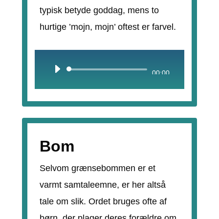
typisk betyde goddag, mens to
hurtige ’mojn, mojn’ oftest er farvel.
Lydafspiller
00:00
Bom
Selvom grænsebommen er et
varmt samtaleemne, er her altså
tale om slik. Ordet bruges ofte af
børn, der plager deres forældre om