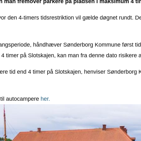
kan man fremover parkere på pladsen i maksimum 4 ti
or den 4-timers tidsrestriktion vil gælde døgnet rundt. De
angsperiode, håndhæver Sønderborg Kommune først tids
 timer på Slotskajen, kan man fra denne dato risikere at
gere tid end 4 timer på Slotskajen, henviser Sønderborg
 til autocampere
her.