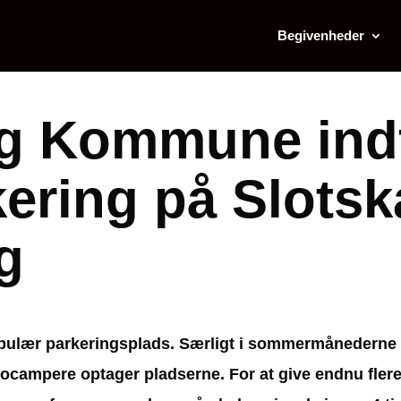
Begivenheder
g Kommune indf
ering på Slotsk
g
opulær parkeringsplads. Særligt i sommermånederne 
tocampere optager pladserne. For at give endnu fler