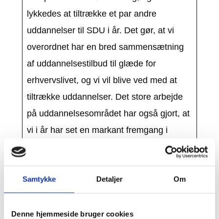
lykkedes at tiltrække et par andre
uddannelser til SDU i år. Det gør, at vi
overordnet har en bred sammensætning
af uddannelsestilbud til glæde for
erhvervslivet, og vi vil blive ved med at
tiltrække uddannelser. Det store arbejde
på uddannelsesområdet har også gjort, at
vi i år har set en markant fremgang i
antallet af studerende på det
internationale campus i Sønderborg,
Samtykke
Detaljer
Om
mens mange andre uddannelsesbyer har
oplevet tilbagegang. Det er vi rigtig glade
for, da relevante uddannelser sikrer
Denne hjemmeside bruger cookies