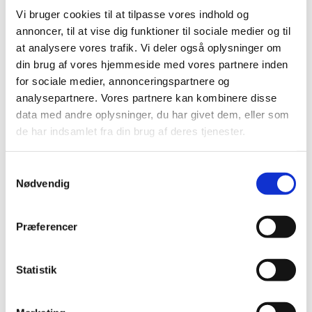
Vi bruger cookies til at tilpasse vores indhold og
virksomhederne en veluddannet og
annoncer, til at vise dig funktioner til sociale medier og til
kompetent arbejdskraft, siger han.
at analysere vores trafik. Vi deler også oplysninger om
din brug af vores hjemmeside med vores partnere inden
for sociale medier, annonceringspartnere og
Formand for Sønderborg Vækstråd,
analysepartnere. Vores partnere kan kombinere disse
Henrik Raunkjær, er glad for, at
data med andre oplysninger, du har givet dem, eller som
de har indsamlet fra din brug af deres tjenester.
virksomhederne gerne vil være
ambassadører for Sønderborg Kommune.
Samtykkevalg
Nødvendig
– Det går generelt godt for erhvervslivet i
Præferencer
Sønderborg Kommune, selv om årets DI-
måling giver en lille tilbagegang. Der er jo
Statistik
mange punkter, man kan dykke ned i,
men som formand for Sønderborg