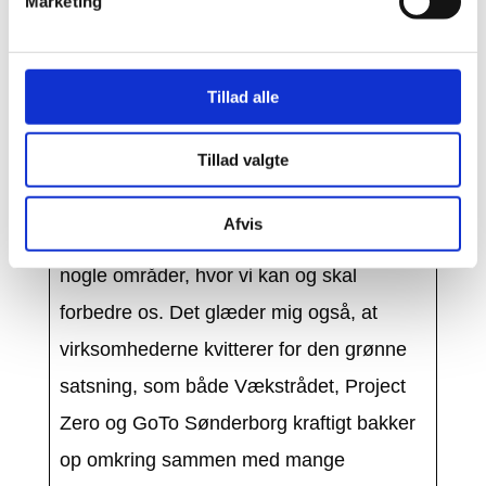
Marketing
Vækstråd, så hæfter jeg mig især ved, at
flere virksomheder anbefaler Sønderborg
som et godt sted at drive virksomhed. Det
Tillad alle
er for mig et signal om, at virksomhederne
Tillad valgte
er godt tilfredse med rammer og vilkår for
at drive virksomhed i Sønderborg
Afvis
Kommune. Og så er der selvfølgelig altid
nogle områder, hvor vi kan og skal
forbedre os. Det glæder mig også, at
virksomhederne kvitterer for den grønne
satsning, som både Vækstrådet, Project
Zero og GoTo Sønderborg kraftigt bakker
op omkring sammen med mange