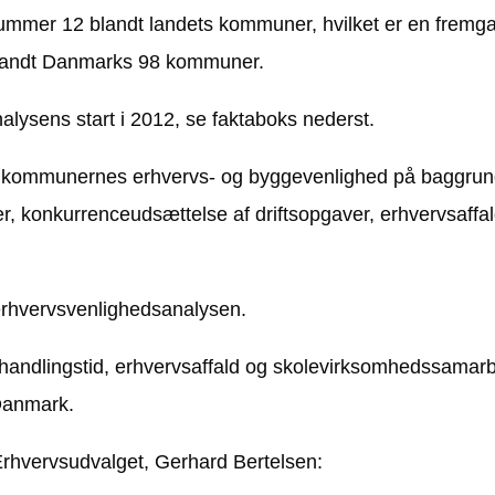
r 12 blandt landets kommuner, hvilket er en fremgang p
blandt Danmarks 98 kommuner.
analysens start i 2012, se faktaboks nederst.
 kommunernes erhvervs- og byggevenlighed på baggrund
er, konkurrenceudsættelse af driftsopgaver, erhvervsaff
erhvervsvenlighedsanalysen.
andlingstid, erhvervsaffald og skolevirksomhedssamarb
Danmark.
 Erhvervsudvalget, Gerhard Bertelsen: