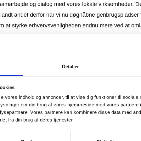
 samarbejde og dialog med vores lokale virksomheder. De
ndt andet derfor har vi nu døgnåbne genbrugspladser for
m at styrke erhvervsvenligheden endnu mere ved at o
enbrugspladserne vurderes at medføre mindre administr
Detaljer
t med at optimere og justere det tværfaglige samarbejde
ookies
lingen, servicemål samt betydningen af god service til er
se vores indhold og annoncer, til at vise dig funktioner til sociale
oplysninger om din brug af vores hjemmeside med vores partnere i
ysepartnere. Vores partnere kan kombinere disse data med andr
et fra din brug af deres tjenester.