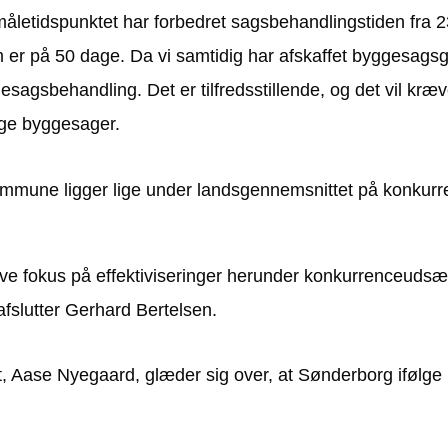
 måletidspunktet har forbedret sagsbehandlingstiden fra 
 er på 50 dage. Da vi samtidig har afskaffet byggesags
esagsbehandling. Det er tilfredsstillende, og det vil kræve
ange byggesager.
mmune ligger lige under landsgennemsnittet på konkurre
have fokus på effektiviseringer herunder konkurrenceudsæ
fslutter Gerhard Bertelsen.
t, Aase Nyegaard, glæder sig over, at Sønderborg ifølg