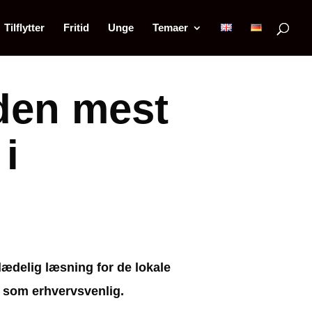
Tilflytter
Fritid
Unge
Temaer
den mest
i
lædelig læsning for de lokale
 som erhvervsvenlig.