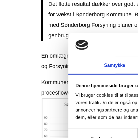
Det flotte resultat dækker over godt
for vækst i Sønderborg Kommune. Bla
med Sønderborg Forsyning planer o
genbrugspladserne.
En omlægning af gebyropkrævning på g
Samtykke
og Forsyningen.
Kommunens afdelinger arbejder målrette
Denne hjemmeside bruger c
procesflowet og kvaliteten i sagsbehand
Vi bruger cookies til at tilpas
vores trafik. Vi deler også 
annonceringspartnere og anal
dem, eller som de har indsaml
Samtykkevalg