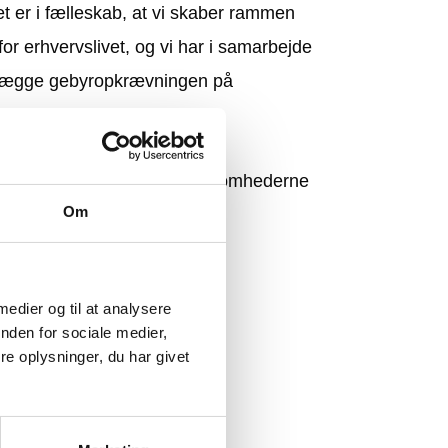
t er i fælleskab, at vi skaber rammen
 erhvervslivet, og vi har i samarbejde
mlægge gebyropkrævningen på
ativt arbejde for både virksomhederne
Om
, for at holde tæt fokus på
hvervslivet.
 medier og til at analysere
nden for sociale medier,
e oplysninger, du har givet