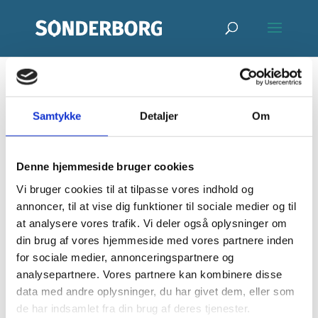
Teglværksspilllet:
Samtykke
Detaljer
Om
Men sko må jeg
Denne hjemmeside bruger cookies
ha´
Vi bruger cookies til at tilpasse vores indhold og
annoncer, til at vise dig funktioner til sociale medier og til
af
Stine Dudda
|
apr 13, 2026
at analysere vores trafik. Vi deler også oplysninger om
din brug af vores hjemmeside med vores partnere inden
for sociale medier, annonceringspartnere og
analysepartnere. Vores partnere kan kombinere disse
data med andre oplysninger, du har givet dem, eller som
de har indsamlet fra din brug af deres tjenester.