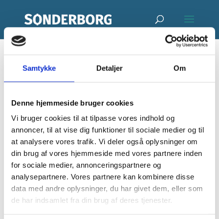
Samtykke
Detaljer
Om
Als
Vikingemarked
Denne hjemmeside bruger cookies
Vi bruger cookies til at tilpasse vores indhold og
af
vagnkristensen
|
maj 12, 2026
annoncer, til at vise dig funktioner til sociale medier og til
at analysere vores trafik. Vi deler også oplysninger om
din brug af vores hjemmeside med vores partnere inden
for sociale medier, annonceringspartnere og
analysepartnere. Vores partnere kan kombinere disse
data med andre oplysninger, du har givet dem, eller som
Begivenheder
de har indsamlet fra din brug af deres tjenester.
Ingen resultater fundet.
N