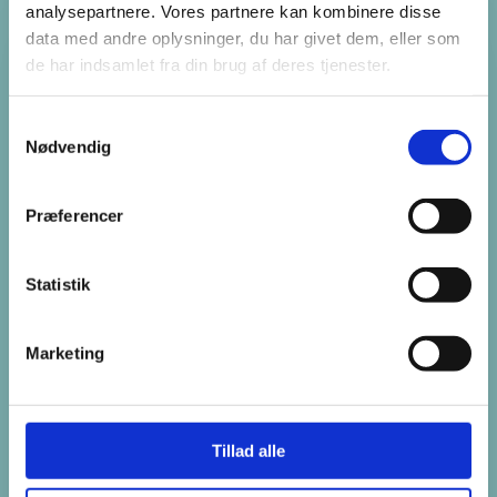
analysepartnere. Vores partnere kan kombinere disse
data med andre oplysninger, du har givet dem, eller som
de har indsamlet fra din brug af deres tjenester.
Samtykkevalg
Nødvendig
Præferencer
Udvalg af offentlige toiletter
Statistik
lukkes hen over nytåret for
at undgå hærværk
Marketing
For at undgå hærværk på de mest
centrale, offentlige toiletter i
Tillad alle
Sønderborg Kommune, bliver de