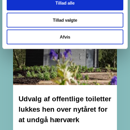
Seneste nyheder
Tillad alle
Tillad valgte
Afvis
Udvalg af offentlige toiletter
lukkes hen over nytåret for
at undgå hærværk