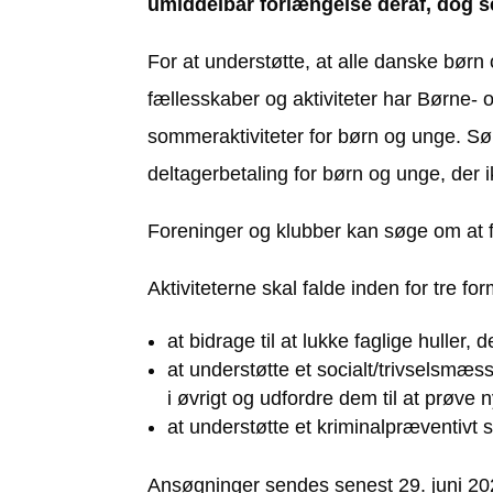
umiddelbar forlængelse deraf, dog s
For at understøtte, at alle danske bør
fællesskaber og aktiviteter har Børne- 
sommeraktiviteter for børn og unge. Sø
deltagerbetaling for børn og unge, der i
Foreninger og klubber kan søge om at få
Aktiviteterne skal falde inden for tre for
at bidrage til at lukke faglige hulle
at understøtte et socialt/trivselsmæs
i øvrigt og udfordre dem til at prøve 
at understøtte et kriminalpræventivt s
Ansøgninger sendes senest 29. juni 202