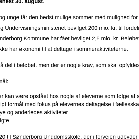
enest 30. august
.
n og unge får den bedst mulige sommer med mulighed for a
og Undervisningsministeriet bevilget 200 mio. kr. til ford
nderborg Kommune har fået bevilget 2,5 mio. kr. Beløbet 
kke har økonomi til at deltage i sommeraktiviteterne.
 del i beløbet, men der er nogle krav, som skal opfylde
mål:
r, der kan være opstået hos nogle af eleverne som følge af
sigt formål med fokus på elevernes deltagelse i fællessk
nye og anderledes aktiviteter
igte
0 til Sønderborg Ungdomsskole, der i forvejen udbyder 