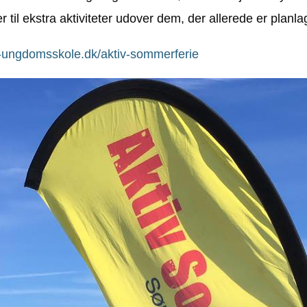
il ekstra aktiviteter udover dem, der allerede er planlag
-ungdomsskole.dk/aktiv-sommerferie