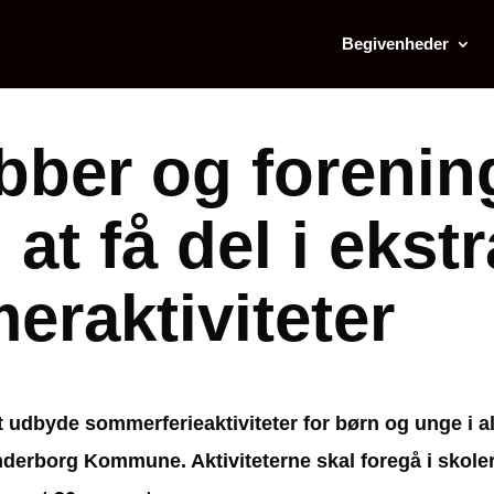
Begivenheder
bber og foreni
t få del i ekstr
meraktiviteter
udbyde sommerferieaktiviteter for børn og unge i ald
nderborg Kommune. Aktiviteterne skal foregå i skole