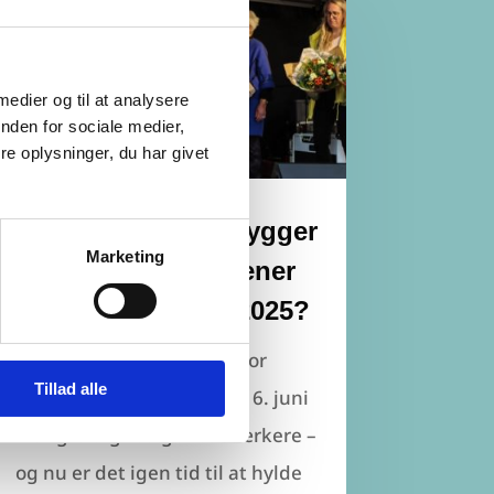
 medier og til at analysere
nden for sociale medier,
e oplysninger, du har givet
Nu skal årets brobygger
Marketing
findes: Hvem fortjener
Brobyggerprisen 2025?
Integrationsrådet åbner for
Tillad alle
indstillinger frem til den 16. juni
Mangfoldighed gør os stærkere –
og nu er det igen tid til at hylde