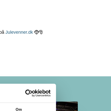
 på
Julevenner.dk
🤶🎅
Om