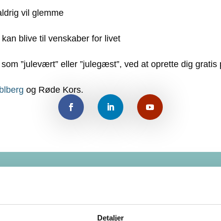
aldrig vil glemme
 blive til venskaber for livet
 som ”julevært” eller ”julegæst”, ved at oprette dig gratis
blberg
og Røde Kors.
Seneste nyheder
Detaljer