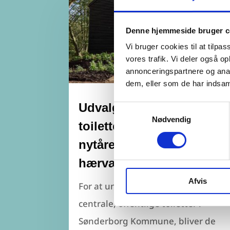
Denne hjemmeside bruger c
Vi bruger cookies til at tilpas
vores trafik. Vi deler også 
annonceringspartnere og anal
dem, eller som de har indsaml
Udvalg af offentlige
Samtykkevalg
Nødvendig
toiletter lukkes hen over
nytåret for at undgå
hærværk
Afvis
For at undgå hærværk på de mest
centrale, offentlige toiletter i
Sønderborg Kommune, bliver de