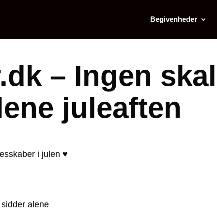
Begivenheder
.dk – Ingen skal
alene juleaften
esskaber i julen
♥
 sidder alene