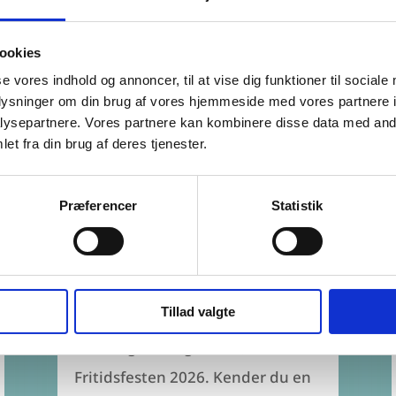
ookies
se vores indhold og annoncer, til at vise dig funktioner til sociale
oplysninger om din brug af vores hjemmeside med vores partnere i
ysepartnere. Vores partnere kan kombinere disse data med andr
et fra din brug af deres tjenester.
Nominér kandidater til
Præferencer
Statistik
Fritidsfesten 2026
Nu er det tid til at nominere
kandidater til Sønderborg
Tillad valgte
Kommunes
hædringsarrangement,
Fritidsfesten 2026. Kender du en