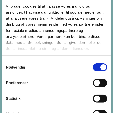
Vi bruger cookies til at tilpasse vores indhold og
annoncer, til at vise dig funktioner til sociale medier og til
Udvalg af offentlige toiletter
at analysere vores trafik. Vi deler også oplysninger om
lukkes hen over nytåret for
din brug af vores hjemmeside med vores partnere inden
for sociale medier, annonceringspartnere og
at undgå hærværk
analysepartnere. Vores partnere kan kombinere disse
data med andre oplysninger, du har givet dem, eller som
For at undgå hærværk på de mest
de har indsamlet fra din brug af deres tjenester.
centrale, offentlige toiletter i
Sønderborg Kommune, bliver de
Samtykkevalg
Nødvendig
nytårslukket fra tirsdag den 30.
december i løbet af formiddagen. De
Præferencer
åbnes igen mandag den 5. januar
2026 i løbet af formiddagen. Det drejer
Statistik
sig om følgende toiletter:...
læs mere