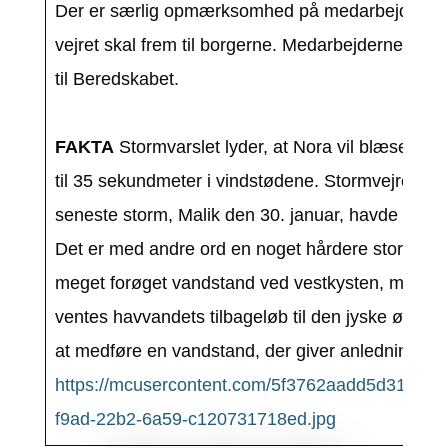
Der er særlig opmærksomhed på medarbejderne 
vejret skal frem til borgerne. Medarbejderne i H
til Beredskabet.
FAKTA
Stormvarslet lyder, at Nora vil blæse 25
til 35 sekundmeter i vindstødene. Stormvejret ven
seneste storm, Malik den 30. januar, havde vindst
Det er med andre ord en noget hårdere storm, vi s
meget forøget vandstand ved vestkysten, men i
ventes havvandets tilbageløb til den jyske østkyst
at medføre en vandstand, der giver anledning til f
https://mcusercontent.com/5f3762aadd5d31200
f9ad-22b2-6a59-c120731718ed.jpg