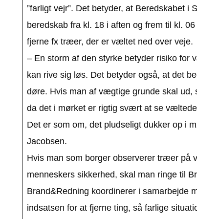
”farligt vejr”. Det betyder, at Beredskabet i Sø
beredskab fra kl. 18 i aften og frem til kl. 06 i morg
fjerne fx træer, der er væltet ned over veje.
– En storm af den styrke betyder risiko for væltede
kan rive sig løs. Det betyder også, at det bedste
døre. Hvis man af vægtige grunde skal ud, skal d
da det i mørket er rigtig svært at se væltede træe
Det er som om, det pludseligt dukker op i mørket
Jacobsen.
Hvis man som borger observerer træer på vejen elle
menneskers sikkerhed, skal man ringe til Brand&R
Brand&Redning koordinerer i samarbejde med de
indsatsen for at fjerne ting, så farlige situationer