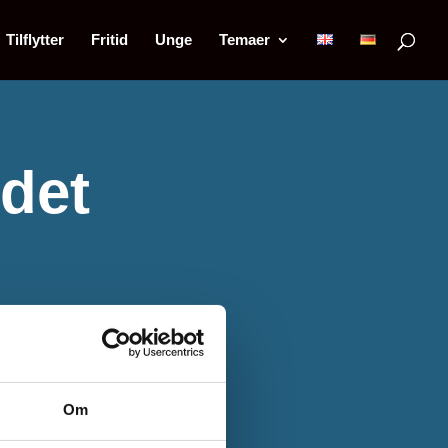
Tilflytter
Fritid
Unge
Temaer
ndet
Om