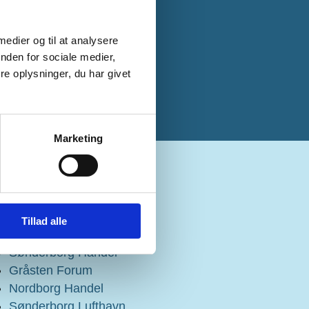
 medier og til at analysere
nden for sociale medier,
e oplysninger, du har givet
Marketing
Links:
Sønderborg Vækstråd
Tillad alle
ProjectZero
Sønderborg Handel
Gråsten Forum
Nordborg Handel
Sønderborg Lufthavn