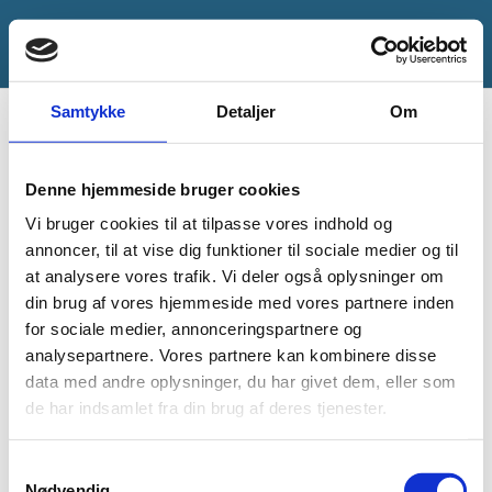
Samtykke
Detaljer
Om
Begivenheder
Denne hjemmeside bruger cookies
Ingen begivenheder planlagt til 9. august 2026. Spring til
næste
Notice
fremtidige begivenheder
.
for
Vi bruger cookies til at tilpasse vores indhold og
annoncer, til at vise dig funktioner til sociale medier og til
Begive
Be
09.08.2026
Søg
9.
Dag
at analysere vores trafik. Vi deler også oplysninger om
efter
Vis
Vi
Vælg
din brug af vores hjemmeside med vores partnere inden
Søgnin
begivenheder
Filter
august
for sociale medier, annonceringspartnere og
Na
dato.
Forrige dag
Næste dag
og
analysepartnere. Vores partnere kan kombinere disse
2026
data med andre oplysninger, du har givet dem, eller som
visning
de har indsamlet fra din brug af deres tjenester.
Naviga
Samtykkevalg
Nødvendig