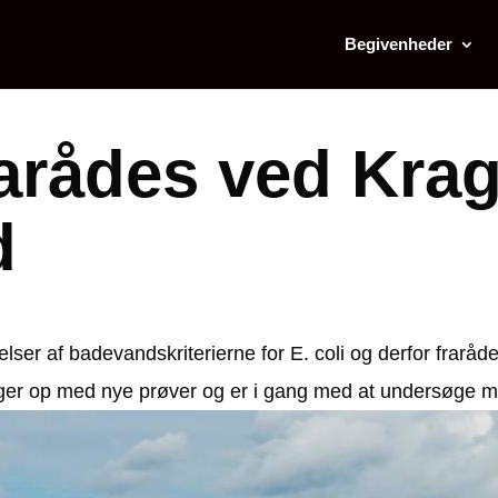
Begivenheder
arådes ved Kra
d
elser af badevandskriterierne for E. coli og derfor fra
 op med nye prøver og er i gang med at undersøge muli