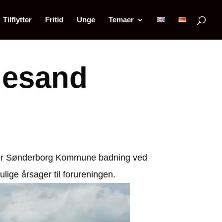
Tilflytter
Fritid
Unge
Temaer
gesand
råder Sønderborg Kommune badning ved
ge årsager til forureningen.