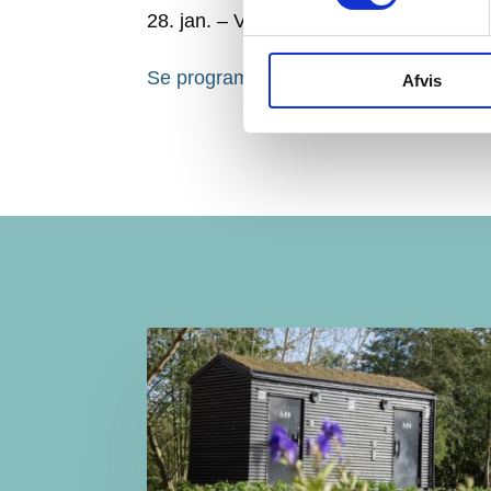
28. jan. – VUC Syd Sønderborg (2-årig
Se programmet her
Afvis