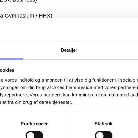
 Blå Gymnasium / HHX)
og HF)
rg (STX)
Detaljer
ookies
e-IB og IB)
se vores indhold og annoncer, til at vise dig funktioner til sociale
oplysninger om din brug af vores hjemmeside med vores partnere i
ysepartnere. Vores partnere kan kombinere disse data med andr
schleswig (STX)
et fra din brug af deres tjenester.
UD og EUX)
Præferencer
Statistik
 Syd (EUD og EUX)