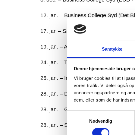
12. jan. – Business College Syd (Det
17. jan – Sønderborg Statsskole (STX 
19. jan. – Alssundgymnasiet Sønderbo
Samtykke
24. jan. – Teknisk Gymnasium (HTX)
Denne hjemmeside bruger c
25. jan. – Internationalt Gymnasium (Pr
Vi bruger cookies til at tilpas
vores trafik. Vi deler også 
annonceringspartnere og anal
28. jan. – Deutsches Gymnasium Nord
dem, eller som de har indsaml
28. jan. – Gråsten Landbrugsskole (E
Samtykkevalg
Nødvendig
28. jan. – Social- og Sundhedsskolen