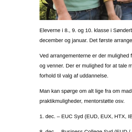
Eleverne i 8., 9. og 10. klasse i Sønd
december og januar. Det første arrang
Ved arrangementerne er der mulighed f
og venner. Der er mulighed for at tale
forhold til valg af uddannelse.
Man kan spørge om alt lige fra om maden
praktikmuligheder, mentorstøtte osv.
1. dec. – EUC Syd (EUD, EUX, HTX, I
8. dec. – Business College Syd (EUD 