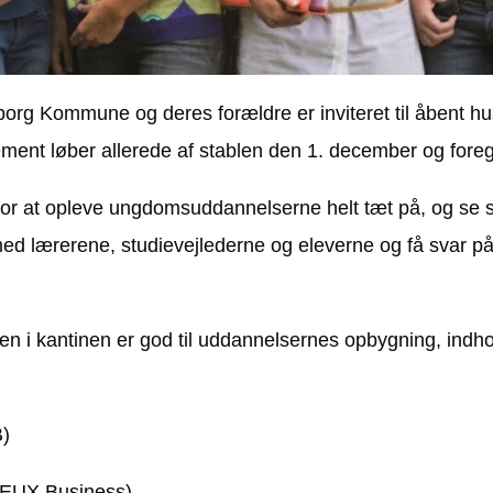
erborg Kommune og deres forældre er inviteret til åbent
ement løber allerede af stablen den 1. december og for
or at opleve ungdomsuddannelserne helt tæt på, og se 
 med lærerene, studievejlederne og eleverne og få svar p
 i kantinen er god til uddannelsernes opbygning, indhol
B)
/ EUX Business)