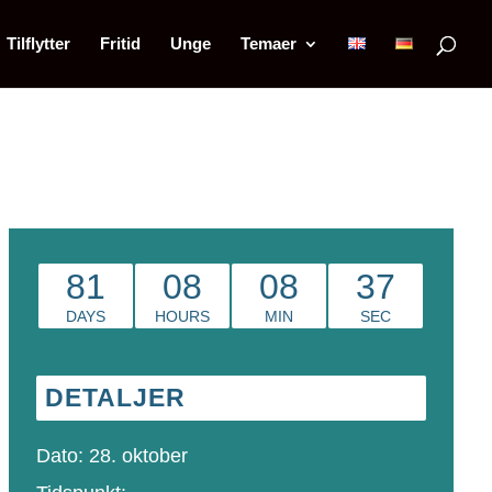
Tilflytter
Fritid
Unge
Temaer
81
08
08
37
DAYS
HOURS
MIN
SEC
DETALJER
Dato:
28. oktober