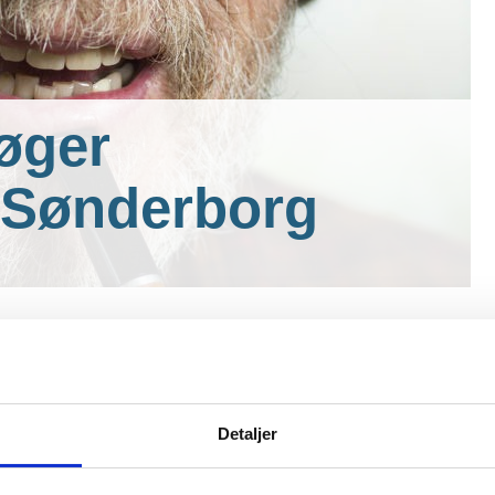
øger
 Sønderborg
bedste af det bedste fra haven.
Detaljer