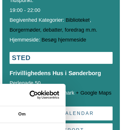
Tidspunkt:
19:00 - 22:00
Begivenhed Kategorier:
Biblioteket
,
Borgermøder, debatter, foredrag m.m.
Hjemmeside:
Besøg hjemmeside
STED
Frivillighedens Hus i Sønderborg
Perlegade 50
Sønderborg
,
6400
Danmark
+ Google Maps
+ GOOGLE CALENDAR
Om