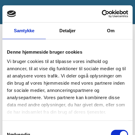
Samtykke
Detaljer
Om
Ingen resultater
Denne hjemmeside bruger cookies
fundet
Vi bruger cookies til at tilpasse vores indhold og
annoncer, til at vise dig funktioner til sociale medier og til
at analysere vores trafik. Vi deler også oplysninger om
Siden du anmodede om kunne ikke findes.
din brug af vores hjemmeside med vores partnere inden
Prøv at præciser din søgning, eller brug
for sociale medier, annonceringspartnere og
analysepartnere. Vores partnere kan kombinere disse
navigationen ovenfor til at lokalisere
data med andre oplysninger, du har givet dem, eller som
indlægget.
de har indsamlet fra din brug af deres tjenester.
Samtykkevalg
Nødvendig