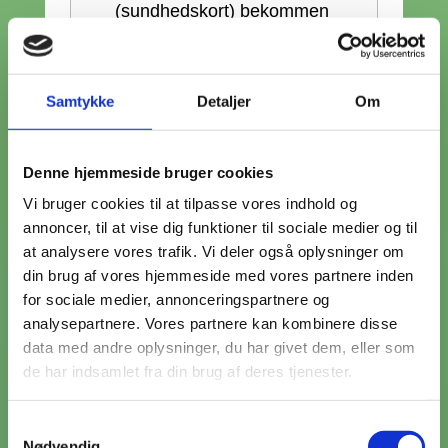
(sundhedskort) bekommen
kannst, musst du deine
Einreise
online registrieren
und hier mehr lesen.
Samtykke
Detaljer
Om
Beantrage deine MitID
: MitID
Denne hjemmeside bruger cookies
ist eine digitale ID, die du
Vi bruger cookies til at tilpasse vores indhold og
benötigst, um Zutritt zu den
annoncer, til at vise dig funktioner til sociale medier og til
öffentlichen
at analysere vores trafik. Vi deler også oplysninger om
Selbstbedienungslösungen
din brug af vores hjemmeside med vores partnere inden
zu erhalten (z.B. Steuern,
for sociale medier, annonceringspartnere og
Pension/Rente,
analysepartnere. Vores partnere kan kombinere disse
Arbeitslosengeld,
data med andre oplysninger, du har givet dem, eller som
de har indsamlet fra din brug af deres tjenester.
Onlinebanking, Kindergeld
uvm.). Es gibt verschiedene
Samtykkevalg
Möglichkeiten, die MitID zu
Nødvendig