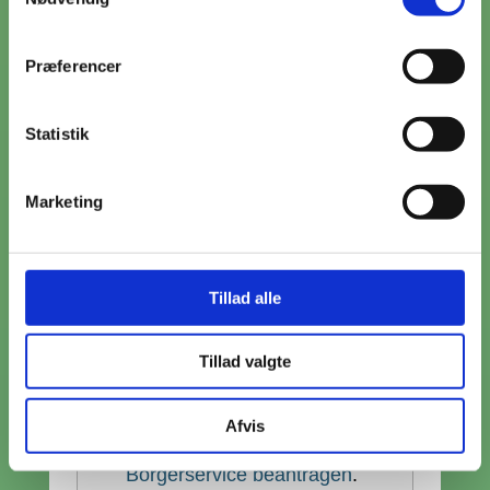
beantragen:
Præferencer
1) Beantrage die
MitID mit
deinem gültigen Pass/Perso
Statistik
und der MitID-App (nur
möglich, wenn dein
Pass/Perso einen Chip hat
Marketing
und du über ein Smartphone
verfügst).
Tillad alle
2) Wenn dein Pass/Perso
keinen Chip enthält oder es
Tillad valgte
mit der MitID-App nicht
funktioniert, dann kannst du
Afvis
die MitID auch beim örtlichen
Borgerservice beantragen
.