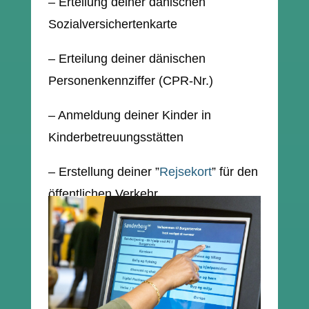
– Erteilung deiner dänischen
Sozialversichertenkarte
– Erteilung deiner dänischen
Personenkennziffer (CPR-Nr.)
– Anmeldung deiner Kinder in
Kinderbetreuungsstätten
– Erstellung deiner
”
Rejsekort
”
für den
öffentlichen Verkehr
Die Mitarbeiter des Bürgerbüros
sprechen Deutsch oder Englisch.
Adressen und Öffnungszeiten kannst
du
hier
entnehmen. Um Wartezeiten