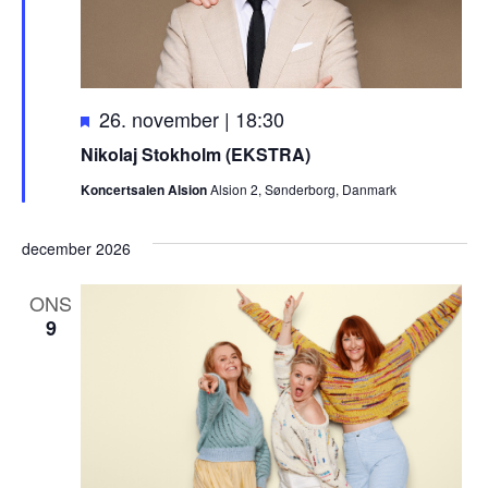
F
26. november | 18:30
r
Nikolaj Stokholm (EKSTRA)
e
Koncertsalen Alsion
Alsion 2, Sønderborg, Danmark
m
h
æ
december 2026
v
e
ONS
t
9