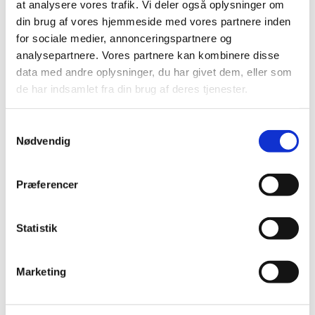
at analysere vores trafik. Vi deler også oplysninger om
23. oktober | 18:00
-
23:00
din brug af vores hjemmeside med vores partnere inden
Comedy: Lars Hjortshøj og André Jakobsen
for sociale medier, annonceringspartnere og
analysepartnere. Vores partnere kan kombinere disse
Sergenten
Gerlachsgade 10, Sønderborg
data med andre oplysninger, du har givet dem, eller som
299 Kr
de har indsamlet fra din brug af deres tjenester.
FRE
Samtykkevalg
30
Nødvendig
Præferencer
Statistik
30. oktober | 19:30
-
21:30
Marketing
Jonathan Christensen // Sønderborghus
Sønderborghus
Martin Nyrops Plads 2, Sønderborg