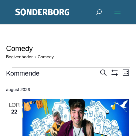
Comedy
Begivenheder
Comedy
Begivenheder
Begive
Be
Kommende
Søg
Liste
efter
Vis
Vi
Vælg
Søgnin
begivenheder
Filter
august 2026
Na
dato.
og
LØR
visning
22
Naviga