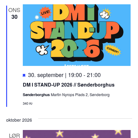
ONS
30
F
30. september | 19:00
-
21:00
r
DM I STAND-UP 2026 // Sønderborghus
e
Sønderborghus
Martin Nyrops Plads 2, Sønderborg
m
h
340 Kr
æ
v
oktober 2026
e
t
LØR