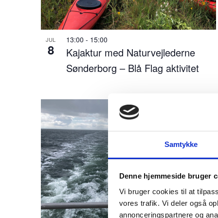
i
v
13:00
-
15:00
JUL
e
8
Kajaktur med Naturvejlederne
n
Sønderborg – Blå Flag aktivitet
h
e
d
e
r
Samtykke
m
e
Denne hjemmeside bruger c
d
Vi bruger cookies til at tilpas
vores trafik. Vi deler også 
d
annonceringspartnere og anal