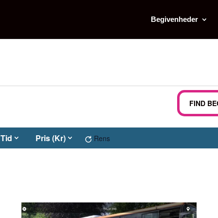
Begivenheder
r
FIND B
Tid
Pris (Kr)
Rens