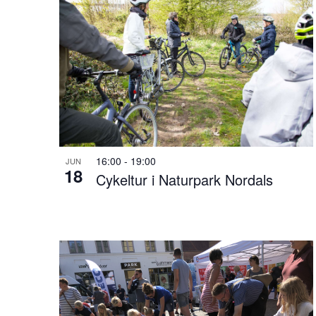
u
of
æ
n
events
d
r
in
e
Photo
r
16:00
-
19:00
JUN
f
18
Cykeltur i Naturpark Nordals
View
o
r
m
i
n
p