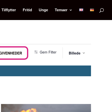
Tilflytter
Fritid
Unge
Temaer
Begive
Gem Filter
EGIVENHEDER
Billede
Visning
Naviga