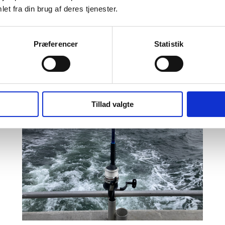
et fra din brug af deres tjenester.
17:00
-
19:00
JUL
14
Kajaktur med Naturvejlederne
Præferencer
Statistik
Sønderborg – Blå Flag aktivitet
Tillad valgte