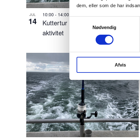
e
dem, eller som de har indsaml
f
10:00
-
14:00
JUL
14
Samtykkevalg
Kuttertur med NANA – Blå Flag
i
Nødvendig
aktivitet
l
t
r
Afvis
e
r
e
d
e
r
e