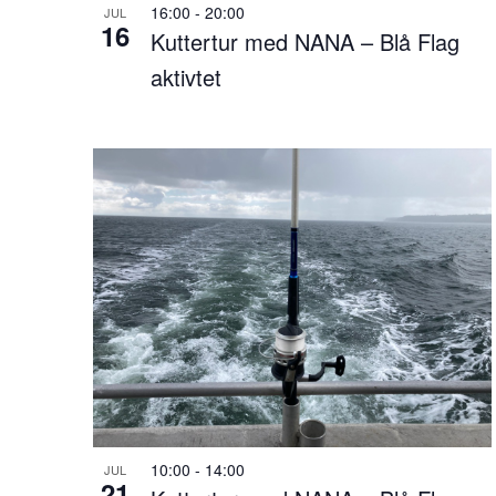
s
16:00
-
20:00
JUL
16
Kuttertur med NANA – Blå Flag
u
aktivtet
l
t
a
t
e
r
.
10:00
-
14:00
JUL
21