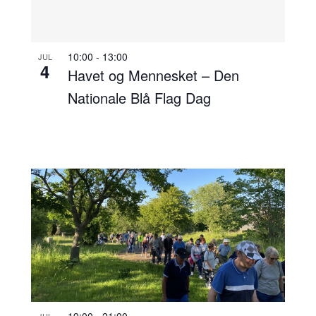
10:00
-
13:00
JUL
4
Havet og Mennesket – Den
Nationale Blå Flag Dag
19:00
-
21:00
JUL