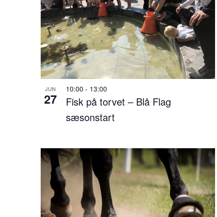
u
t
s
,
o
10:00
-
13:00
JUN
27
p
Fisk på torvet – Blå Flag
d
sæsonstart
a
t
e
r
e
s