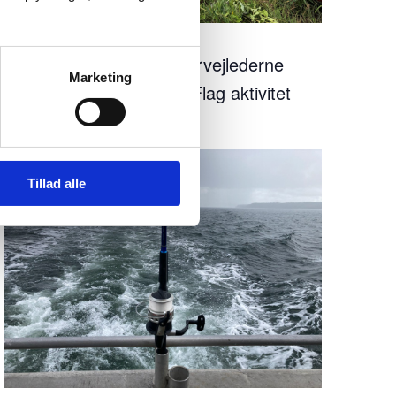
10:00
-
12:00
JUL
16
Kajaktur med Naturvejlederne
Marketing
Sønderborg – Blå Flag aktivitet
Tillad alle